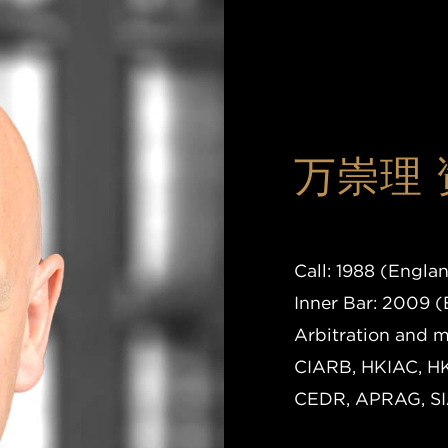
万崇理
Call: 1988 (Engl
Inner Bar: 2009 
Arbitration and me
CIARB, HKIAC, HK
CEDR, APRAG, SI