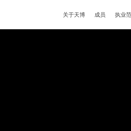
关于天博
成员
执业
9-mo