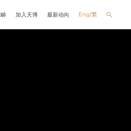
Eng
|
繁
范畴
加入天博
最新动向
实习大律师
最新消息
nth pupillage
活动
暑期/冬季实习
领英
奖学金