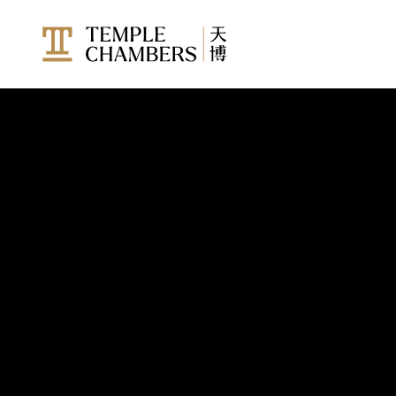
成员
所有成员
仲裁员
加入天博
调解员
实习大律师