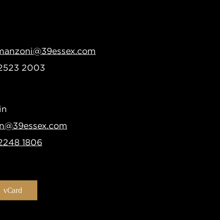
.manzoni@39essex.com
 2523 2003
in
sin@39essex.com
2248 1806
vCard