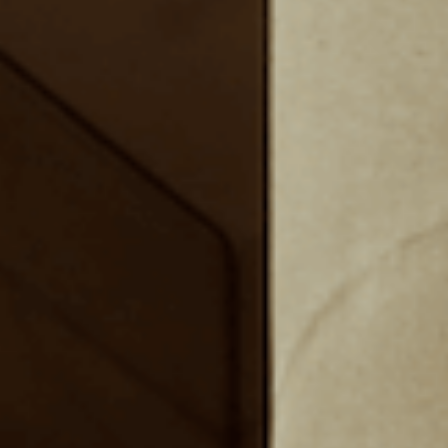
暑期/冬季实习
领英
奖学金
ENG
繁