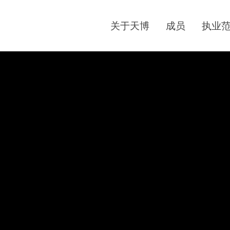
关于天博
成员
执业
9-mo