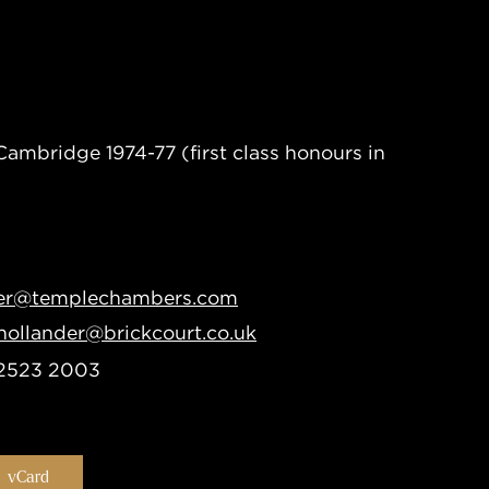
Cambridge 1974-77 (first class honours in
der@templechambers.com
.hollander@brickcourt.co.uk
 2523 2003
vCard