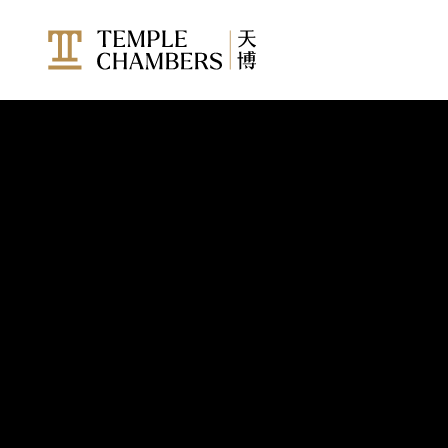
成员
所有成员
仲裁员
加入天博
调解员
实习大律师