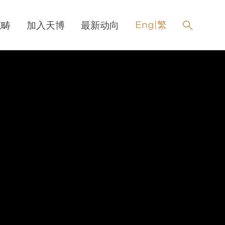
Eng
|
繁
范畴
加入天博
最新动向
实习大律师
最新消息
nth pupillage
活动
暑期/冬季实习
领英
奖学金